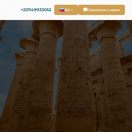
+201149933052
RU
Связаться с нами