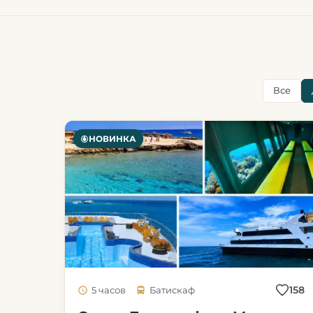
Все
НОВИНКА
158
5 часов
Батискаф