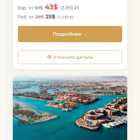
43$
59$
(3 851 ₽)
Взр: от
25$
28$
Реб: от
(2 239 ₽)
Подробнее →
Уточнить детали