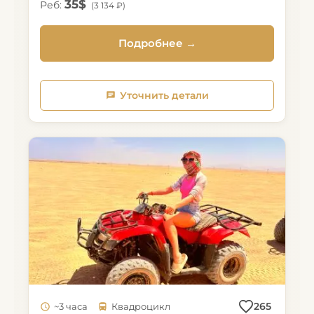
35$
Реб:
(3 134 ₽)
Подробнее →
Уточнить детали
265
~3 часа
Квадроцикл