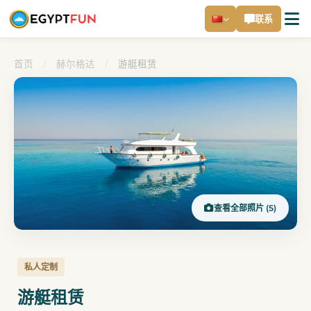
联系
首页
/
赫尔格达
/
游艇租赁
查看全部照片 (5)
私人定制
游艇租赁