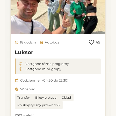
145
18 godzin
Autobus
Luksor
Dostępne różne programy
Dostępne mini-grupy
Codziennie (~04:30 do 22:30)
W cenie:
Transfer
Bilety wstępu
Obiad
Polskojęzyczny przewodnik
(353 opinii)