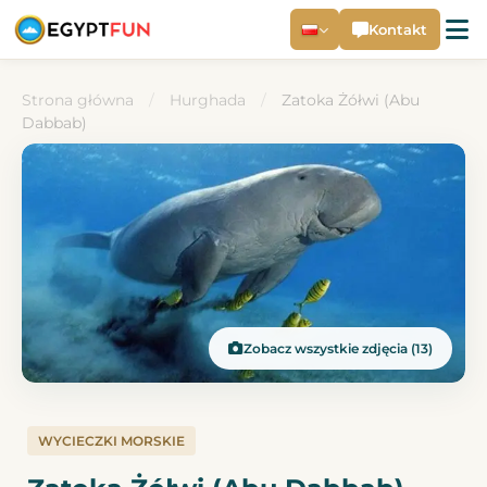
Kontakt
Strona główna
/
Hurghada
/
Zatoka Żółwi (Abu
Dabbab)
Zobacz wszystkie zdjęcia (13)
WYCIECZKI MORSKIE