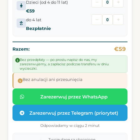
−
+
Dzieci (od 4 do 11 lat)
€59
−
+
do 4 lat
Bezpłatnie
€59
Razem:
Bez przedpłaty — po prostu napisz do nas, my
zarezerwujemy, a zapłacisz podczas transferu w dniu
wycieczki.
Bez anulacji ani przesunięcia
Zarezerwuj przez WhatsApp
Zarezerwuj przez Telegram (priorytet)
Odpowiadamy w ciągu 2 minut
Twoje dane są chronione.