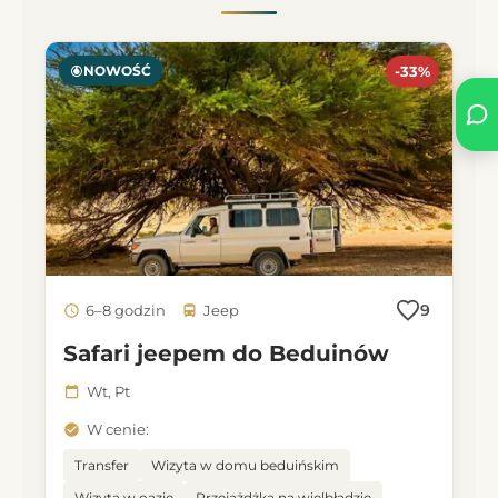
NOWOŚĆ
-33%
9
6–8 godzin
Jeep
Safari jeepem do Beduinów
Wt, Pt
W cenie:
Transfer
Wizyta w domu beduińskim
Wizyta w oazie
Przejażdżka na wielbłądzie