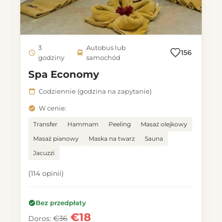
3
Autobus lub
156
godziny
samochód
Spa Economy
Codziennie (godzina na zapytanie)
W cenie:
Transfer
Hammam
Peeling
Masaż olejkowy
Masaż pianowy
Maska na twarz
Sauna
Jacuzzi
(114 opinii)
Bez przedpłaty
€18
€36
Doros: