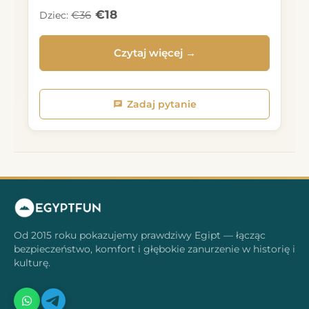
€18
€36
Dziec:
Czytaj więcej →
Zadaj pytanie
Od 2015 roku pokazujemy prawdziwy Egipt — łącząc
bezpieczeństwo, komfort i głębokie zanurzenie w historię i
kulturę.