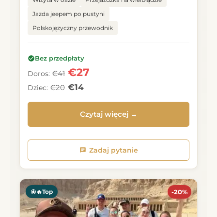
Jazda jeepem po pustyni
Polskojęzyczny przewodnik
Bez przedpłaty
€27
€41
Doros:
€14
€20
Dziec:
Czytaj więcej →
Zadaj pytanie
🔥Top
-20%