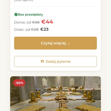
Bez przedpłaty
€44
€68
Doros: od
€23
€28
Dziec: od
Czytaj więcej →
Zadaj pytanie
-50%