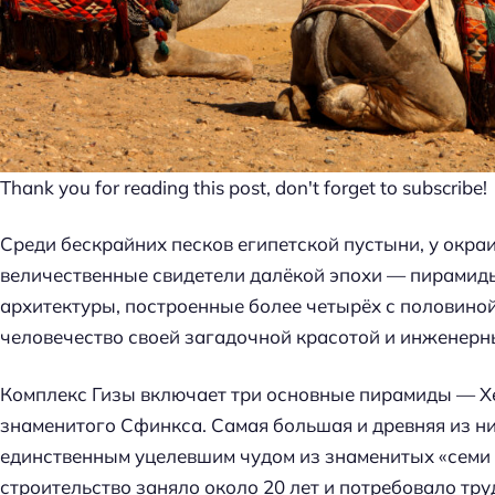
Thank you for reading this post, don't forget to subscribe!
Среди бескрайних песков египетской пустыни, у окр
величественные свидетели далёкой эпохи — пирамид
архитектуры, построенные более четырёх с половино
человечество своей загадочной красотой и инженерн
Комплекс Гизы включает три основные пирамиды — Хе
знаменитого Сфинкса. Самая большая и древняя из ни
единственным уцелевшим чудом из знаменитых «семи чу
строительство заняло около 20 лет и потребовало тру