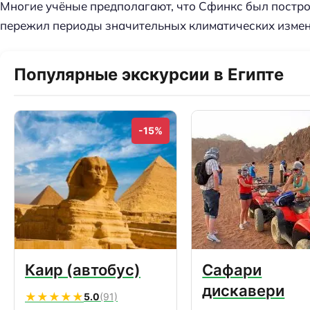
Многие учёные предполагают, что Сфинкс был постр
й
пережил периоды значительных климатических измене
т
и
:
Популярные экскурсии в Египте
-15%
Каир (автобус)
Сафари
дискавери
★★★★★
5.0
(91)