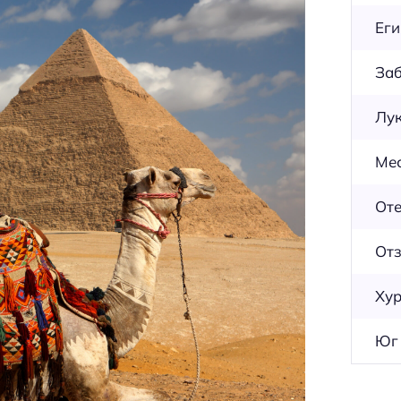
Еги
Заб
Лу
Ме
От
Отз
Хур
Юг 