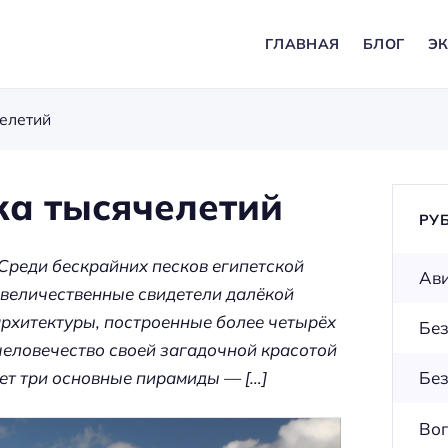
ГЛАВНАЯ
БЛОГ
ЭК
елетий
ка тысячелетий
РУ
be! Среди бескрайних песков египетской
Ав
 величественные свидетели далёкой
рхитектуры, построенные более четырёх
Без
человечество своей загадочной красотой
ет три основные пирамиды — […]
Без
Во