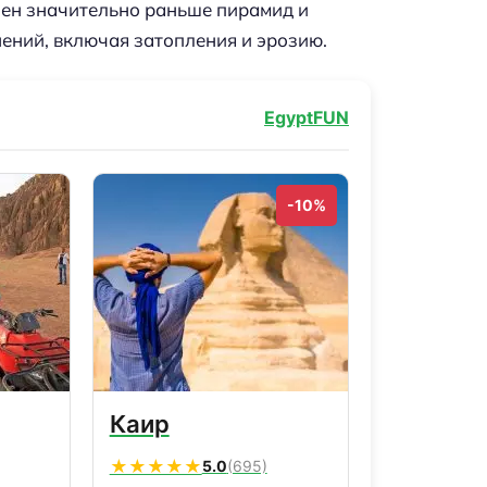
оен значительно раньше пирамид и
ний, включая затопления и эрозию.
EgyptFUN
-10%
Каир
★★★★★
5.0
(695)