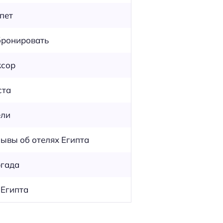
пет
ронировать
ксор
ста
ели
ывы об отелях Египта
гада
Египта