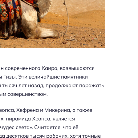
аин современного Каира, возвышаются
ы Гизы. Эти величайшие памятники
й тысяч лет назад, продолжают поражать
ым совершенством.
опса, Хефрена и Микерина, а также
х, пирамида Хеопса, является
дес света». Считается, что её
да десятков тысяч рабочих, хотя точные